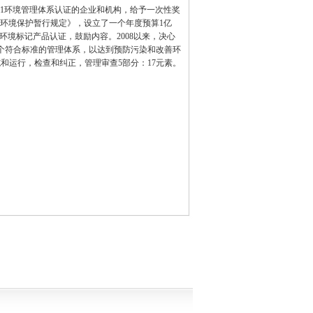
01
环境管理体系认证的企业
和机构
，
给予一次性
奖
环境
保护
暂行规定》
，
设立了一个年度
预算1亿
环境
标记
产品认证，
鼓励内容
。
2008以来，
决心
个
符合标准的
管理
体系
，
以达到
预防污染和
改善环
施和运行，
检查和纠正
，
管理审查
5部分
：
17
元素
。