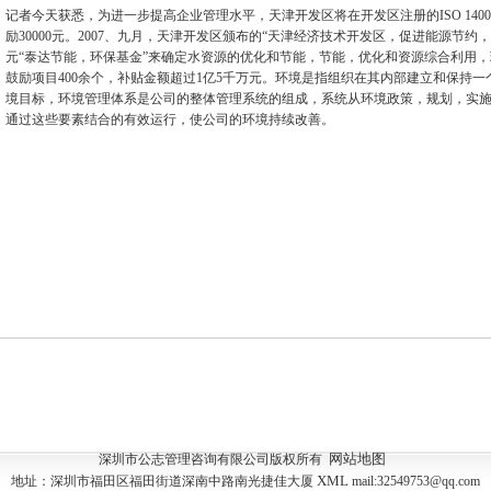
记者今天获悉
，
为
进一步提高企业管理水平
，
天津开发区将在
开发区注册的
ISO 140
励30000元
。
2007、九月
，
天津开发区
颁布的“
天津经济技术开发
区，
促进能源节约
，
元
“泰达
节能
，
环保
基金”
来确定
水资源的优化
和节能，
节能
，
优化
和资源综合利用
，
鼓励
项目400余个
，
补贴金额
超过1亿5千万
元
。
环境
是指组织
在其内部
建立和保持一
境
目标
，
环境管理体系
是公司的
整体管理
系统的组成
，
系统从
环境政策
，
规划
，
实
通过
这些要素结合
的有效运行，
使公司的
环境
持续改善
。
网站地图
深圳市公志管理咨询有限公司版权所有
XML
地址：深圳市福田区福田街道深南中路南光捷佳大厦
mail:32549753@qq.com